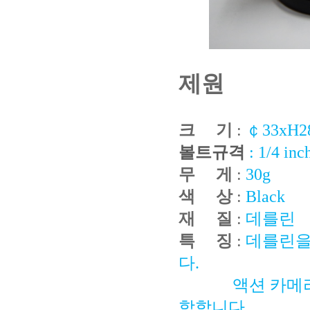
제원
크 기
:
￠33xH2
볼트규격
: 1/4 in
무 게
:
30g
색 상
:
Black
재 질
:
데를린
특 징
:
데를린을
다.
액션 카메라 
합합니다.