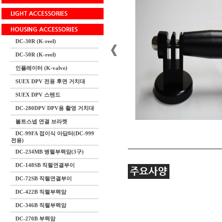
DC-30R (K-reel)
DC-50R (K-reel)
인플레이터 (K-valve)
SUEX DPV 전용 후면 거치대
SUEX DPV 스텐드
DC-280DPV DPV용 촬영 거치대
볼트스넵 연결 브라켓
DC-99FA 접이식 아답터(DC-999
전용)
DC-234MB 병렬부력암(3구)
DC-148SB 직렬연결부이
DC-72SB 직렬연결부이
DC-422B 직렬부력암
DC-346B 직렬부력암
DC-270B 부력암