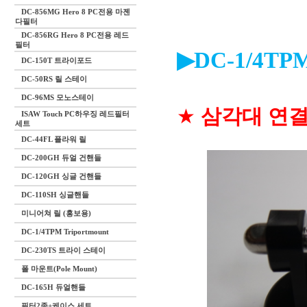
DC-856MG Hero 8 PC전용 마젠
다필터
DC-856RG Hero 8 PC전용 레드
필터
▶DC-1/4TP
DC-150T 트라이포드
DC-50RS 릴 스테이
DC-96MS 모노스테이
★
삼각대 연결 너
ISAW Touch PC하우징 레드필터
세트
DC-44FL 플라워 릴
DC-200GH 듀얼 건핸들
DC-120GH 싱글 건핸들
DC-110SH 싱글핸들
미니어쳐 릴 (홍보용)
DC-1/4TPM Triportmount
DC-230TS 트라이 스테이
폴 마운트(Pole Mount)
DC-165H 듀얼핸들
필터2종+케이스 세트