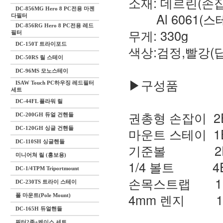
소재: 데르린(손
DC-856MG Hero 8 PC전용 마젠
Al 6061(스
다필터
DC-856RG Hero 8 PC전용 레드
무게: 330g
필터
DC-150T 트라이포드
색상:검정,빨강(
DC-50RS 릴 스테이
DC-96MS 모노스테이
▶구성품
ISAW Touch PC하우징 레드필터
세트
DC-44FL 플라워 릴
권총형 손잡이 2
DC-200GH 듀얼 건핸들
마운트 스테이 1
DC-120GH 싱글 건핸들
DC-110SH 싱글핸들
기준볼 2E
미니어쳐 릴 (홍보용)
1/4 볼트 4
DC-1/4TPM Triportmount
손목스트랩 1
DC-230TS 트라이 스테이
4mm 렌지 1
폴 마운트(Pole Mount)
DC-165H 듀얼핸들
필터2종+케이스 세트