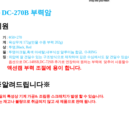
 DC-270B 부력암
제원
 기
:
Φ50×270
 게
:
육상무게 172g(민물 수중 부력 202g)
 상
:
투명,Black, Red
 질
:
투명아크릴,흑색 아세탈,
내부식성 알루미늄 합금, O-RING
 징
:
외압에 잘 견딜수 있는 구조방식으로 제작하여 깊은 수심에서도 잘 견딜수 있습
옵션으로 DC-148SB,DC-72SB 추가로 연장하여 원하는 부력에 맞추어 사용할수
액션캠 부력 조절에 용이 합니다.
※알려드립니다※
질의 특성상 기계 가공& 조립중 스크래치가 발생 할 수 있습니다.
는 재고나 불량으로 취급되지 않고 새 제품으로 판매 됩니다.