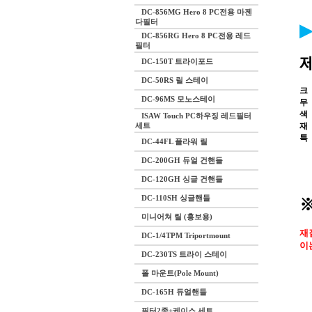
DC-856MG Hero 8 PC전용 마젠
다필터
▶
DC-856RG Hero 8 PC전용 레드
필터
DC-150T 트라이포드
DC-50RS 릴 스테이
크
DC-96MS 모노스테이
무
색
ISAW Touch PC하우징 레드필터
재
세트
특
DC-44FL 플라워 릴
DC-200GH 듀얼 건핸들
DC-120GH 싱글 건핸들
DC-110SH 싱글핸들
미니어쳐 릴 (홍보용)
재
DC-1/4TPM Triportmount
이
DC-230TS 트라이 스테이
폴 마운트(Pole Mount)
DC-165H 듀얼핸들
필터2종+케이스 세트