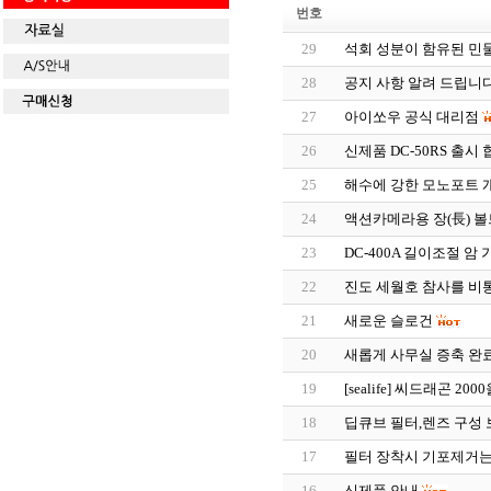
번호
29
석회 성분이 함유된 민
28
공지 사항 알려 드립니다
27
아이쏘우 공식 대리점
26
신제품 DC-50RS 출시 
25
해수에 강한 모노포트 
24
액션카메라용 장(長) 볼
23
DC-400A 길이조절 암
22
진도 세월호 참사를 비
21
새로운 슬로건
20
새롭게 사무실 증축 완
19
[sealife] 씨드래곤 20
18
딥큐브 필터,렌즈 구성
17
필터 장착시 기포제거는
16
신제품 안내