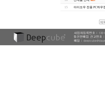
15
아이쏘우 전용 PC하우